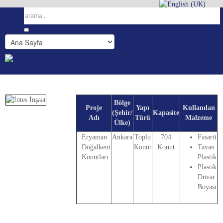
Bölge
Proje
Yapı
Kullanılan
(Şehir/
Kapasite
Adı
Türü
Malzeme
Ülke)
Eryaman
Ankara
Toplu
704
Fasarit
Doğalkent
Konut
Konut
Tavan
Konutları
Plastik
Plastik
Duvar
Boyası